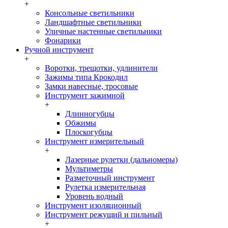
+
Консольные светильники
Ландшафтные светильники
Уличные настенные светильники
Фонарики
Ручной инструмент
+
Воротки, трещотки, удлинители
Зажимы типа Крокодил
Замки навесные, тросовые
Инструмент зажимной
+
Длинногубцы
Обжимы
Плоскогубцы
Инструмент измерительный
+
Лазерные рулетки (дальномеры)
Мультиметры
Разметочный инструмент
Рулетка измерительная
Уровень водный
Инструмент изоляционный
Инструмент режущий и пильный
+