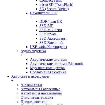
Compact Flash
micro SD (TransFlash)
SD (Secure Digital)
Накопители SSD
+
DDR4 для ПК
SSD 2,5"
SSD M.2 2280
SSD mSata
SSD Аксессуары
SSD Внешний
USB хабы/Картридеры
Аудио акустика
+
Акустические системы
Акустические системы Bluetooth
Музыкальные центры
Портативная акустика
Авто свет и аксессуары
+
Автовизитки
АвтоЛампы Галогенные
АвтоЛампы накаливания
Очиститель воздуха
Предохранители