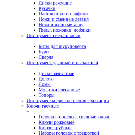
Диски режущие
Кусачки
Напильники и надфили
Ножи и сменные лезвия
Ножницы по металлу
Пилы, ножовки, лобзики
Инструмент сверлильный
+
Биты для шуруповерта
Буры
Сверла
Инструмент ударный и рычажный
+
Диски зачистные
Долото
Ломы
Молотки слесарные
Топоры
Инструменты для крепления, фиксации
Ключи гаечные
+
Головки торцевые, свечные ключи
Ключи рожковые
Ключи трубные
Наборы головок c трещоткой