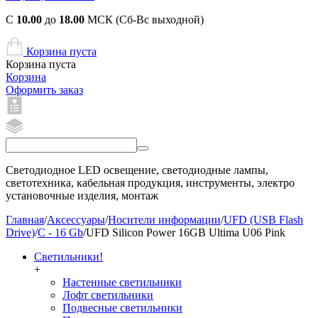
С
10.00
до
18.00
МСК (Сб-Вс выходной)
Корзина пуста
Корзина пуста
Корзина
Оформить заказ
Светодиодное LED освещение, светодиодные лампы,
светотехника, кабельная продукция, инструменты, электро
установочные изделия, монтаж
Главная
/
Аксессуары
/
Носители информации
/
UFD (USB Flash
Drive)
/
C - 16 Gb
/
UFD Silicon Power 16GB Ultima U06 Pink
Светильники!
+
Настенные светильники
Лофт светильники
Подвесные светильники