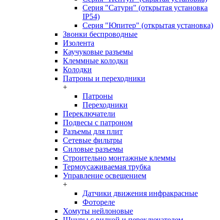
Серия "Сатурн" (открытая установка
IP54)
Серия "Юпитер" (открытая установка)
Звонки беспроводные
Изолента
Каучуковые разъемы
Клеммные колодки
Колодки
Патроны и переходники
+
Патроны
Переходники
Переключатели
Подвесы с патроном
Разъемы для плит
Сетевые фильтры
Силовые разъемы
Строительно монтажные клеммы
Термоусаживаемая трубка
Управление освещением
+
Датчики движения инфракрасные
Фотореле
Хомуты нейлоновые
Шнуры с вилкой и переключателем