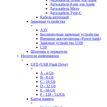
Дата-кабель 8-pin для Apple
Дата-кабель Micro
Дата-кабель Type-C
Кабель антенный
Зарядные устройства
+
АЗУ
Беспроводные зарядные устройства
Внешние аккумуляторы (Power bank)
Зарядное устройство USB
СЗУ
Штативы и держатели
Носители информации
+
UFD (USB Flash Drive)
+
A - 4 Gb
B - 8 Gb
C - 16 Gb
D - 32 Gb
E - 64 Gb
F - 128 - 512Gb
Карты памяти
+