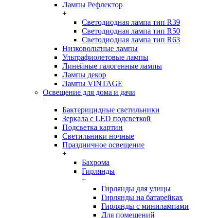
Лампы Рефлектор
+
Светодиодная лампа тип R39
Светодиодная лампа тип R50
Светодиодная лампа тип R63
Низковольтные лампы
Ультрафиолетовые лампы
Линейные галогенные лампы
Лампы декор
Лампы VINTAGE
Освещение для дома и дачи
+
Бактерицидные светильники
Зеркала с LED подсветкой
Подсветка картин
Светильники ночные
Праздничное освещение
+
Бахрома
Гирлянды
+
Гирлянды для улицы
Гирлянды на батарейках
Гирлянды с минилампами
Для помещений