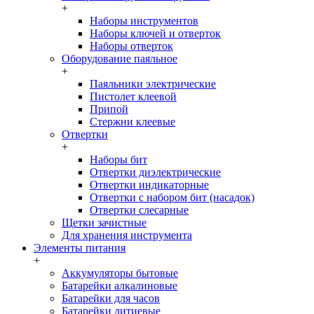
+
Наборы инструментов
Наборы ключей и отверток
Наборы отверток
Оборудование паяльное
+
Паяльники электрические
Пистолет клеевой
Припой
Стержни клеевые
Отвертки
+
Наборы бит
Отвертки диэлектрические
Отвертки индикаторные
Отвертки с набором бит (насадок)
Отвертки слесарные
Щетки зачистные
Для хранения инструмента
Элементы питания
+
Аккумуляторы бытовые
Батарейки алкалиновые
Батарейки для часов
Батарейки литиевые