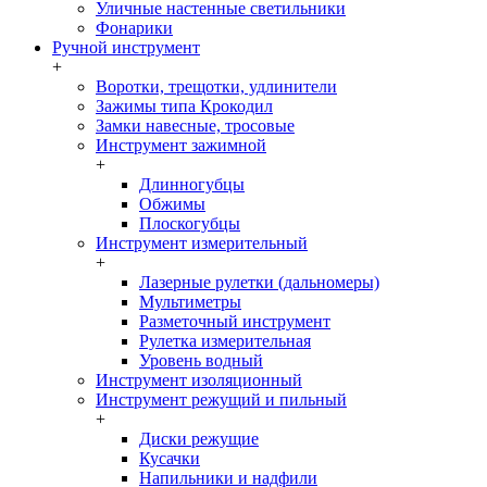
Уличные настенные светильники
Фонарики
Ручной инструмент
+
Воротки, трещотки, удлинители
Зажимы типа Крокодил
Замки навесные, тросовые
Инструмент зажимной
+
Длинногубцы
Обжимы
Плоскогубцы
Инструмент измерительный
+
Лазерные рулетки (дальномеры)
Мультиметры
Разметочный инструмент
Рулетка измерительная
Уровень водный
Инструмент изоляционный
Инструмент режущий и пильный
+
Диски режущие
Кусачки
Напильники и надфили