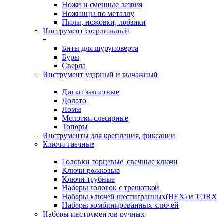
Ножи и сменные лезвия
Ножницы по металлу
Пилы, ножовки, лобзики
Инструмент сверлильный
+
Биты для шуруповерта
Буры
Сверла
Инструмент ударный и рычажный
+
Диски зачистные
Долото
Ломы
Молотки слесарные
Топоры
Инструменты для крепления, фиксации
Ключи гаечные
+
Головки торцевые, свечные ключи
Ключи рожковые
Ключи трубные
Наборы головок c трещоткой
Наборы ключей шестигранных(HEX) и TORX
Наборы комбинированных ключей
Наборы инструментов ручных