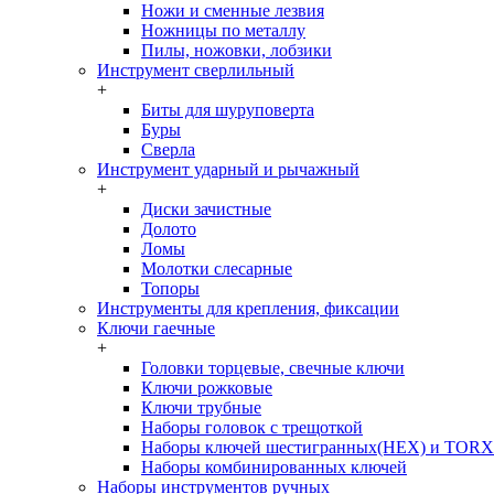
Ножи и сменные лезвия
Ножницы по металлу
Пилы, ножовки, лобзики
Инструмент сверлильный
+
Биты для шуруповерта
Буры
Сверла
Инструмент ударный и рычажный
+
Диски зачистные
Долото
Ломы
Молотки слесарные
Топоры
Инструменты для крепления, фиксации
Ключи гаечные
+
Головки торцевые, свечные ключи
Ключи рожковые
Ключи трубные
Наборы головок c трещоткой
Наборы ключей шестигранных(HEX) и TORX
Наборы комбинированных ключей
Наборы инструментов ручных