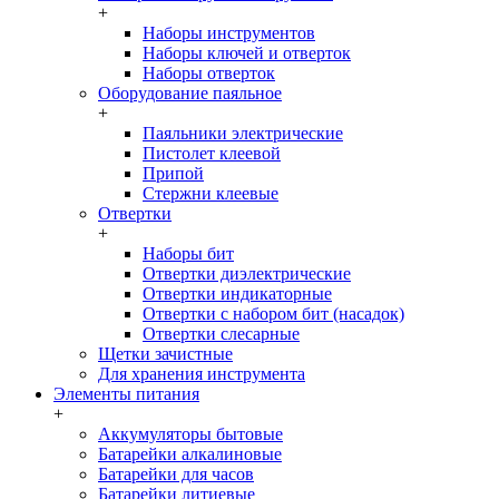
+
Наборы инструментов
Наборы ключей и отверток
Наборы отверток
Оборудование паяльное
+
Паяльники электрические
Пистолет клеевой
Припой
Стержни клеевые
Отвертки
+
Наборы бит
Отвертки диэлектрические
Отвертки индикаторные
Отвертки с набором бит (насадок)
Отвертки слесарные
Щетки зачистные
Для хранения инструмента
Элементы питания
+
Аккумуляторы бытовые
Батарейки алкалиновые
Батарейки для часов
Батарейки литиевые