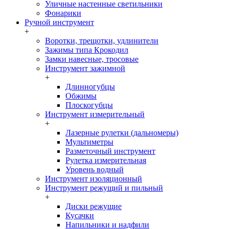
Уличные настенные светильники
Фонарики
Ручной инструмент
+
Воротки, трещотки, удлинители
Зажимы типа Крокодил
Замки навесные, тросовые
Инструмент зажимной
+
Длинногубцы
Обжимы
Плоскогубцы
Инструмент измерительный
+
Лазерные рулетки (дальномеры)
Мультиметры
Разметочный инструмент
Рулетка измерительная
Уровень водный
Инструмент изоляционный
Инструмент режущий и пильный
+
Диски режущие
Кусачки
Напильники и надфили