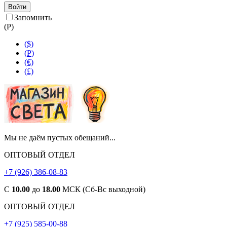
Войти
Запомнить
(
Р
)
($)
(
Р
)
(€)
(£)
Мы не даём пустых обещаний...
ОПТОВЫЙ ОТДЕЛ
+7 (926) 386-08-83
С
10.00
до
18.00
МСК (Сб-Вс выходной)
ОПТОВЫЙ ОТДЕЛ
+7 (925) 585-00-88