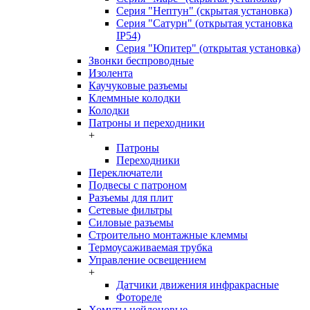
Серия "Нептун" (скрытая установка)
Серия "Сатурн" (открытая установка
IP54)
Серия "Юпитер" (открытая установка)
Звонки беспроводные
Изолента
Каучуковые разъемы
Клеммные колодки
Колодки
Патроны и переходники
+
Патроны
Переходники
Переключатели
Подвесы с патроном
Разъемы для плит
Сетевые фильтры
Силовые разъемы
Строительно монтажные клеммы
Термоусаживаемая трубка
Управление освещением
+
Датчики движения инфракрасные
Фотореле
Хомуты нейлоновые