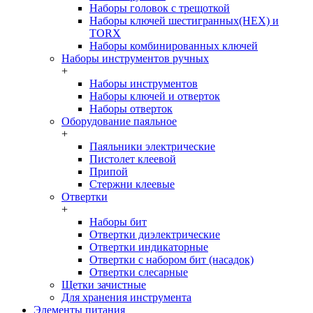
Наборы головок c трещоткой
Наборы ключей шестигранных(HEX) и
TORX
Наборы комбинированных ключей
Наборы инструментов ручных
+
Наборы инструментов
Наборы ключей и отверток
Наборы отверток
Оборудование паяльное
+
Паяльники электрические
Пистолет клеевой
Припой
Стержни клеевые
Отвертки
+
Наборы бит
Отвертки диэлектрические
Отвертки индикаторные
Отвертки с набором бит (насадок)
Отвертки слесарные
Щетки зачистные
Для хранения инструмента
Элементы питания