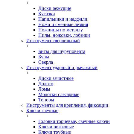
+
Диски режущие
Кусачки
Напильники и надфили
Ножи и сменные лезвия
Ножницы по металлу
Пилы, ножовки, лобзики
Инструмент сверлильный
+
Биты для шуруповерта
Буры
Сверла
Инструмент ударный и рычажный
+
Диски зачистные
Долото
Ломы
Молотки слесарные
Топоры
Инструменты для крепления, фиксации
Ключи гаечные
+
Головки торцевые, свечные ключи
Ключи рожковые
Ключи трубные