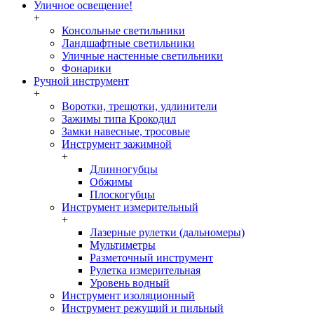
Уличное освещение!
+
Консольные светильники
Ландшафтные светильники
Уличные настенные светильники
Фонарики
Ручной инструмент
+
Воротки, трещотки, удлинители
Зажимы типа Крокодил
Замки навесные, тросовые
Инструмент зажимной
+
Длинногубцы
Обжимы
Плоскогубцы
Инструмент измерительный
+
Лазерные рулетки (дальномеры)
Мультиметры
Разметочный инструмент
Рулетка измерительная
Уровень водный
Инструмент изоляционный
Инструмент режущий и пильный