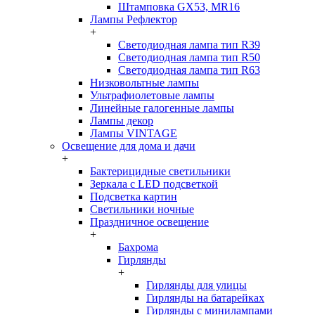
Штамповка GX53, MR16
Лампы Рефлектор
+
Светодиодная лампа тип R39
Светодиодная лампа тип R50
Светодиодная лампа тип R63
Низковольтные лампы
Ультрафиолетовые лампы
Линейные галогенные лампы
Лампы декор
Лампы VINTAGE
Освещение для дома и дачи
+
Бактерицидные светильники
Зеркала с LED подсветкой
Подсветка картин
Светильники ночные
Праздничное освещение
+
Бахрома
Гирлянды
+
Гирлянды для улицы
Гирлянды на батарейках
Гирлянды с минилампами