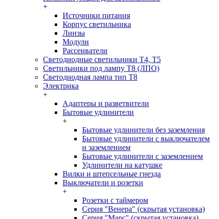
+
Источники питания
Корпус светильника
Линзы
Модули
Рассеиватели
Светодиодные светильники T4, T5
Светильники под лампу Т8 (ЛПО)
Светодиодная лампа тип T8
Электрика
+
Адаптеры и разветвители
Бытовые удлинители
+
Бытовые удлинители без заземления
Бытовые удлинители с выключателем
и заземлением
Бытовые удлинители с заземлением
Удлинители на катушке
Вилки и штепсельные гнезда
Выключатели и розетки
+
Розетки с таймером
Серия "Венера" (скрытая установка)
Серия "Марс" (скрытая установка)