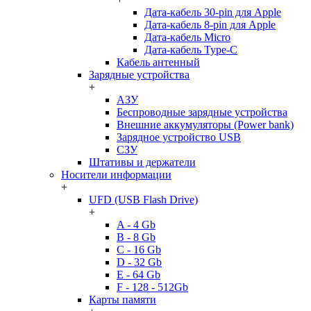
Дата-кабель 30-pin для Apple
Дата-кабель 8-pin для Apple
Дата-кабель Micro
Дата-кабель Type-C
Кабель антенный
Зарядные устройства
+
АЗУ
Беспроводные зарядные устройства
Внешние аккумуляторы (Power bank)
Зарядное устройство USB
СЗУ
Штативы и держатели
Носители информации
+
UFD (USB Flash Drive)
+
A - 4 Gb
B - 8 Gb
C - 16 Gb
D - 32 Gb
E - 64 Gb
F - 128 - 512Gb
Карты памяти