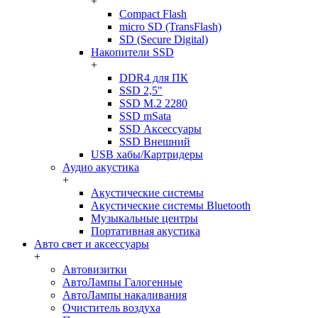
+
Compact Flash
micro SD (TransFlash)
SD (Secure Digital)
Накопители SSD
+
DDR4 для ПК
SSD 2,5"
SSD M.2 2280
SSD mSata
SSD Аксессуары
SSD Внешний
USB хабы/Картридеры
Аудио акустика
+
Акустические системы
Акустические системы Bluetooth
Музыкальные центры
Портативная акустика
Авто свет и аксессуары
+
Автовизитки
АвтоЛампы Галогенные
АвтоЛампы накаливания
Очиститель воздуха