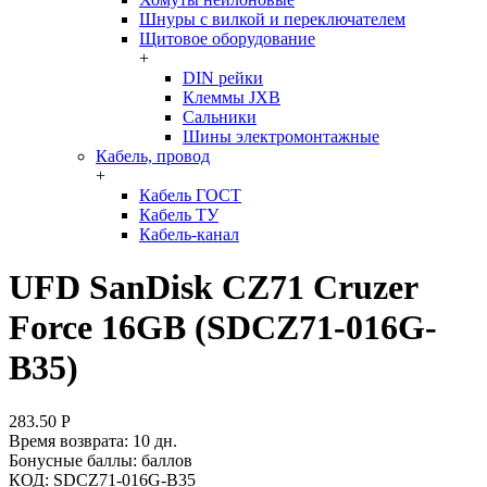
Шнуры с вилкой и переключателем
Щитовое оборудование
+
DIN рейки
Клеммы JXB
Сальники
Шины электромонтажные
Кабель, провод
+
Кабель ГОСТ
Кабель ТУ
Кабель-канал
UFD SanDisk CZ71 Cruzer
Force 16GB (SDCZ71-016G-
B35)
283.50
Р
Время возврата:
10 дн.
Бонусные баллы:
баллов
КОД:
SDCZ71-016G-B35