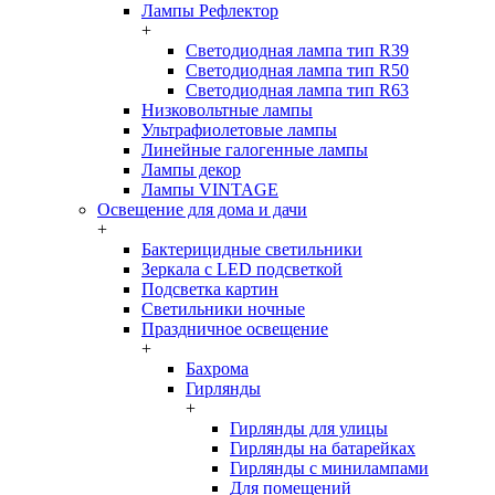
Лампы Рефлектор
+
Светодиодная лампа тип R39
Светодиодная лампа тип R50
Светодиодная лампа тип R63
Низковольтные лампы
Ультрафиолетовые лампы
Линейные галогенные лампы
Лампы декор
Лампы VINTAGE
Освещение для дома и дачи
+
Бактерицидные светильники
Зеркала с LED подсветкой
Подсветка картин
Светильники ночные
Праздничное освещение
+
Бахрома
Гирлянды
+
Гирлянды для улицы
Гирлянды на батарейках
Гирлянды с минилампами
Для помещений