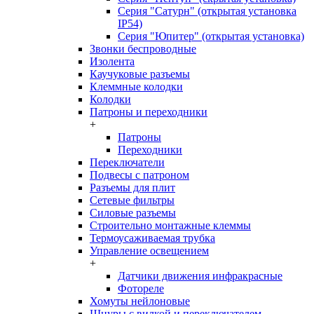
Серия "Сатурн" (открытая установка
IP54)
Серия "Юпитер" (открытая установка)
Звонки беспроводные
Изолента
Каучуковые разъемы
Клеммные колодки
Колодки
Патроны и переходники
+
Патроны
Переходники
Переключатели
Подвесы с патроном
Разъемы для плит
Сетевые фильтры
Силовые разъемы
Строительно монтажные клеммы
Термоусаживаемая трубка
Управление освещением
+
Датчики движения инфракрасные
Фотореле
Хомуты нейлоновые
Шнуры с вилкой и переключателем