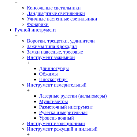
+
Консольные светильники
Ландшафтные светильники
Уличные настенные светильники
Фонарики
Ручной инструмент
+
Воротки, трещотки, удлинители
Зажимы типа Крокодил
Замки навесные, тросовые
Инструмент зажимной
+
Длинногубцы
Обжимы
Плоскогубцы
Инструмент измерительный
+
Лазерные рулетки (дальномеры)
Мультиметры
Разметочный инструмент
Рулетка измерительная
Уровень водный
Инструмент изоляционный
Инструмент режущий и пильный
+