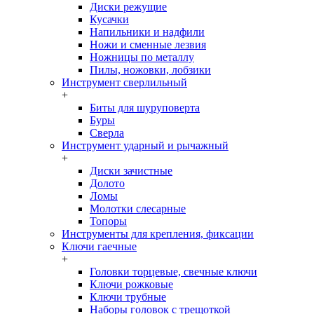
Диски режущие
Кусачки
Напильники и надфили
Ножи и сменные лезвия
Ножницы по металлу
Пилы, ножовки, лобзики
Инструмент сверлильный
+
Биты для шуруповерта
Буры
Сверла
Инструмент ударный и рычажный
+
Диски зачистные
Долото
Ломы
Молотки слесарные
Топоры
Инструменты для крепления, фиксации
Ключи гаечные
+
Головки торцевые, свечные ключи
Ключи рожковые
Ключи трубные
Наборы головок c трещоткой