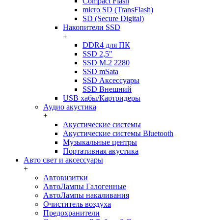
Compact Flash
micro SD (TransFlash)
SD (Secure Digital)
Накопители SSD
+
DDR4 для ПК
SSD 2,5"
SSD M.2 2280
SSD mSata
SSD Аксессуары
SSD Внешний
USB хабы/Картридеры
Аудио акустика
+
Акустические системы
Акустические системы Bluetooth
Музыкальные центры
Портативная акустика
Авто свет и аксессуары
+
Автовизитки
АвтоЛампы Галогенные
АвтоЛампы накаливания
Очиститель воздуха
Предохранители