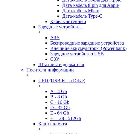
Дата-кабель 8-pin для Apple
Дата-кабель Micro
Дата-кабель Type-C
Кабель антенный
Зарядные устройства
+
АЗУ
Беспроводные зарядные устройства
Внешние аккумуляторы (Power bank)
Зарядное устройство USB
СЗУ
Штативы и держатели
Носители информации
+
UFD (USB Flash Drive)
+
A - 4 Gb
B - 8 Gb
C - 16 Gb
D - 32 Gb
E - 64 Gb
F - 128 - 512Gb
Карты памяти
+