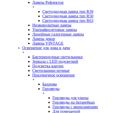
Лампы Рефлектор
+
Светодиодная лампа тип R39
Светодиодная лампа тип R50
Светодиодная лампа тип R63
Низковольтные лампы
Ультрафиолетовые лампы
Линейные галогенные лампы
Лампы декор
Лампы VINTAGE
Освещение для дома и дачи
+
Бактерицидные светильники
Зеркала с LED подсветкой
Подсветка картин
Светильники ночные
Праздничное освещение
+
Бахрома
Гирлянды
+
Гирлянды для улицы
Гирлянды на батарейках
Гирлянды с минилампами
Для помещений