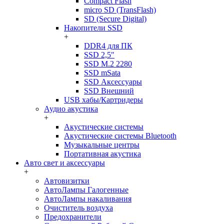
Compact Flash
micro SD (TransFlash)
SD (Secure Digital)
Накопители SSD
+
DDR4 для ПК
SSD 2,5"
SSD M.2 2280
SSD mSata
SSD Аксессуары
SSD Внешний
USB хабы/Картридеры
Аудио акустика
+
Акустические системы
Акустические системы Bluetooth
Музыкальные центры
Портативная акустика
Авто свет и аксессуары
+
Автовизитки
АвтоЛампы Галогенные
АвтоЛампы накаливания
Очиститель воздуха
Предохранители