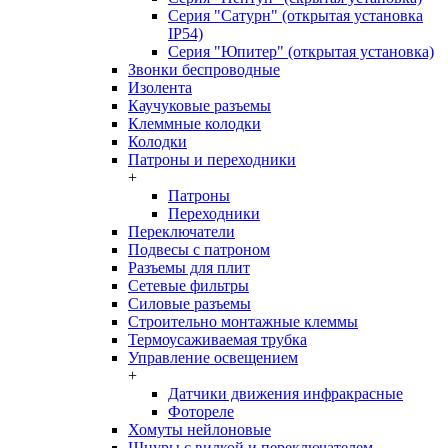
Серия "Сатурн" (открытая установка
IP54)
Серия "Юпитер" (открытая установка)
Звонки беспроводные
Изолента
Каучуковые разъемы
Клеммные колодки
Колодки
Патроны и переходники
+
Патроны
Переходники
Переключатели
Подвесы с патроном
Разъемы для плит
Сетевые фильтры
Силовые разъемы
Строительно монтажные клеммы
Термоусаживаемая трубка
Управление освещением
+
Датчики движения инфракрасные
Фотореле
Хомуты нейлоновые
Шнуры с вилкой и переключателем