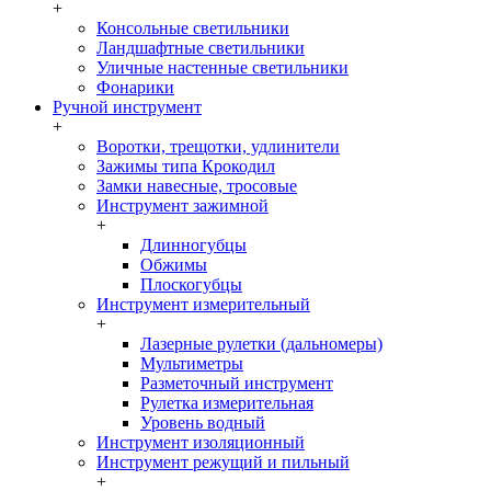
+
Консольные светильники
Ландшафтные светильники
Уличные настенные светильники
Фонарики
Ручной инструмент
+
Воротки, трещотки, удлинители
Зажимы типа Крокодил
Замки навесные, тросовые
Инструмент зажимной
+
Длинногубцы
Обжимы
Плоскогубцы
Инструмент измерительный
+
Лазерные рулетки (дальномеры)
Мультиметры
Разметочный инструмент
Рулетка измерительная
Уровень водный
Инструмент изоляционный
Инструмент режущий и пильный
+