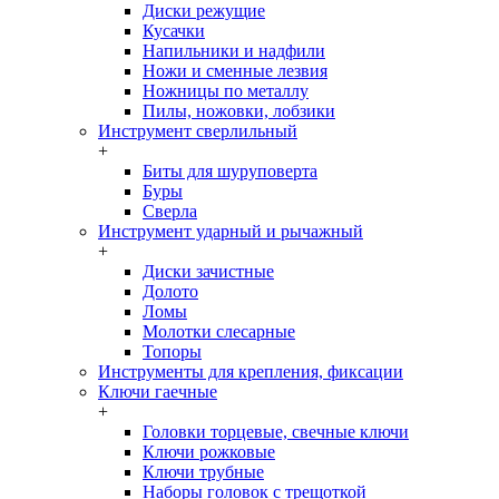
Диски режущие
Кусачки
Напильники и надфили
Ножи и сменные лезвия
Ножницы по металлу
Пилы, ножовки, лобзики
Инструмент сверлильный
+
Биты для шуруповерта
Буры
Сверла
Инструмент ударный и рычажный
+
Диски зачистные
Долото
Ломы
Молотки слесарные
Топоры
Инструменты для крепления, фиксации
Ключи гаечные
+
Головки торцевые, свечные ключи
Ключи рожковые
Ключи трубные
Наборы головок c трещоткой