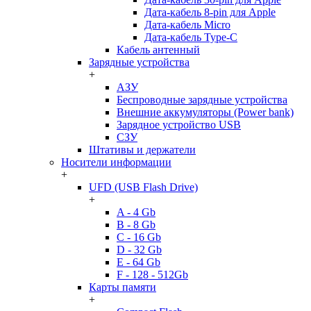
Дата-кабель 8-pin для Apple
Дата-кабель Micro
Дата-кабель Type-C
Кабель антенный
Зарядные устройства
+
АЗУ
Беспроводные зарядные устройства
Внешние аккумуляторы (Power bank)
Зарядное устройство USB
СЗУ
Штативы и держатели
Носители информации
+
UFD (USB Flash Drive)
+
A - 4 Gb
B - 8 Gb
C - 16 Gb
D - 32 Gb
E - 64 Gb
F - 128 - 512Gb
Карты памяти
+