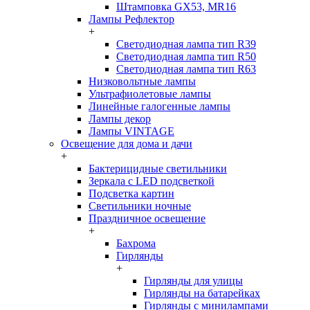
Штамповка GX53, MR16
Лампы Рефлектор
+
Светодиодная лампа тип R39
Светодиодная лампа тип R50
Светодиодная лампа тип R63
Низковольтные лампы
Ультрафиолетовые лампы
Линейные галогенные лампы
Лампы декор
Лампы VINTAGE
Освещение для дома и дачи
+
Бактерицидные светильники
Зеркала с LED подсветкой
Подсветка картин
Светильники ночные
Праздничное освещение
+
Бахрома
Гирлянды
+
Гирлянды для улицы
Гирлянды на батарейках
Гирлянды с минилампами