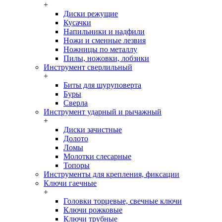
+
Диски режущие
Кусачки
Напильники и надфили
Ножи и сменные лезвия
Ножницы по металлу
Пилы, ножовки, лобзики
Инструмент сверлильный
+
Биты для шуруповерта
Буры
Сверла
Инструмент ударный и рычажный
+
Диски зачистные
Долото
Ломы
Молотки слесарные
Топоры
Инструменты для крепления, фиксации
Ключи гаечные
+
Головки торцевые, свечные ключи
Ключи рожковые
Ключи трубные