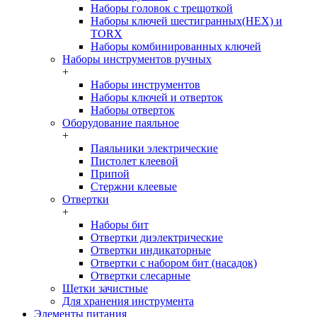
Наборы головок c трещоткой
Наборы ключей шестигранных(HEX) и
TORX
Наборы комбинированных ключей
Наборы инструментов ручных
+
Наборы инструментов
Наборы ключей и отверток
Наборы отверток
Оборудование паяльное
+
Паяльники электрические
Пистолет клеевой
Припой
Стержни клеевые
Отвертки
+
Наборы бит
Отвертки диэлектрические
Отвертки индикаторные
Отвертки с набором бит (насадок)
Отвертки слесарные
Щетки зачистные
Для хранения инструмента
Элементы питания