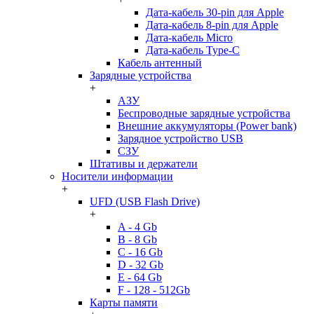
Дата-кабель 30-pin для Apple
Дата-кабель 8-pin для Apple
Дата-кабель Micro
Дата-кабель Type-C
Кабель антенный
Зарядные устройства
+
АЗУ
Беспроводные зарядные устройства
Внешние аккумуляторы (Power bank)
Зарядное устройство USB
СЗУ
Штативы и держатели
Носители информации
+
UFD (USB Flash Drive)
+
A - 4 Gb
B - 8 Gb
C - 16 Gb
D - 32 Gb
E - 64 Gb
F - 128 - 512Gb
Карты памяти