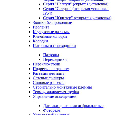
Серия "Нептун" (скрытая установка)
Серия "Сатурн" (открытая установка
IP54)
Серия "Юпитер" (открытая установка)
Звонки беспроводные
Изолента
Каучуковые разъемы
Клеммные колодки
Колодки
Патроны и переходники
+
Патроны
Переходники
Переключатели
Подвесы с патроном
Разъемы для плит
Сетевые фильтры
Силовые разъемы
Строительно монтажные клеммы
Термоусаживаемая трубка
Управление освещением
+
Датчики движения инфракрасные
Фотореле
Хомуты нейлоновые