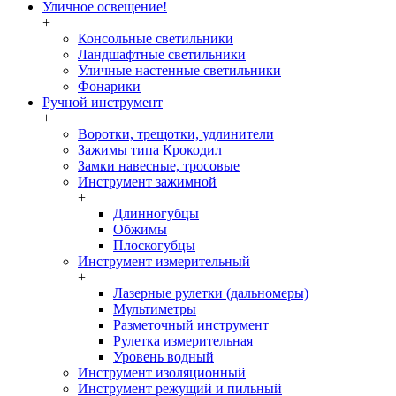
Уличное освещение!
+
Консольные светильники
Ландшафтные светильники
Уличные настенные светильники
Фонарики
Ручной инструмент
+
Воротки, трещотки, удлинители
Зажимы типа Крокодил
Замки навесные, тросовые
Инструмент зажимной
+
Длинногубцы
Обжимы
Плоскогубцы
Инструмент измерительный
+
Лазерные рулетки (дальномеры)
Мультиметры
Разметочный инструмент
Рулетка измерительная
Уровень водный
Инструмент изоляционный
Инструмент режущий и пильный