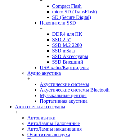
+
Compact Flash
micro SD (TransFlash)
SD (Secure Digital)
Накопители SSD
+
DDR4 для ПК
SSD 2,5"
SSD M.2 2280
SSD mSata
SSD Аксессуары
SSD Внешний
USB хабы/Картридеры
Аудио акустика
+
Акустические системы
Акустические системы Bluetooth
Музыкальные центры
Портативная акустика
Авто свет и аксессуары
+
Автовизитки
АвтоЛампы Галогенные
АвтоЛампы накаливания
Очиститель воздуха