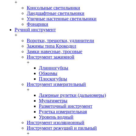
+
Консольные светильники
Ландшафтные светильники
Уличные настенные светильники
Фонарики
Ручной инструмент
+
Воротки, трещотки, удлинители
Зажимы типа Крокодил
Замки навесные, тросовые
Инструмент зажимной
+
Длинногубцы
Обжимы
Плоскогубцы
Инструмент измерительный
+
Лазерные рулетки (дальномеры)
Мультиметры
Разметочный инструмент
Рулетка измерительная
Уровень водный
Инструмент изоляционный
Инструмент режущий и пильный
+