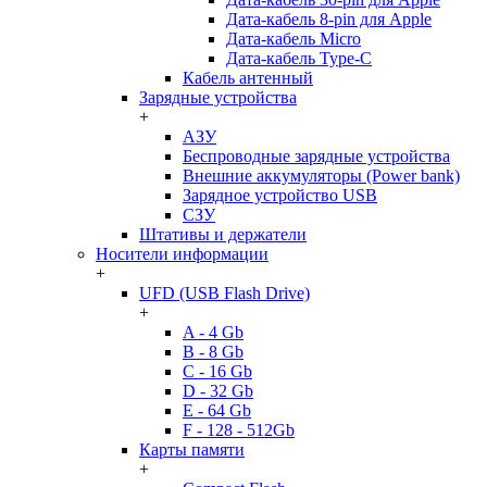
Дата-кабель 8-pin для Apple
Дата-кабель Micro
Дата-кабель Type-C
Кабель антенный
Зарядные устройства
+
АЗУ
Беспроводные зарядные устройства
Внешние аккумуляторы (Power bank)
Зарядное устройство USB
СЗУ
Штативы и держатели
Носители информации
+
UFD (USB Flash Drive)
+
A - 4 Gb
B - 8 Gb
C - 16 Gb
D - 32 Gb
E - 64 Gb
F - 128 - 512Gb
Карты памяти
+