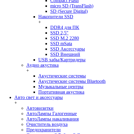
Compact Flash
micro SD (TransFlash)
SD (Secure Digital)
Накопители SSD
+
DDR4 для ПК
SSD 2,5"
SSD M.2 2280
SSD mSata
SSD Аксессуары
SSD Внешний
USB хабы/Картридеры
Аудио акустика
+
Акустические системы
Акустические системы Bluetooth
Музыкальные центры
Портативная акустика
Авто свет и аксессуары
+
Автовизитки
АвтоЛампы Галогенные
АвтоЛампы накаливания
Очиститель воздуха
Предохранители