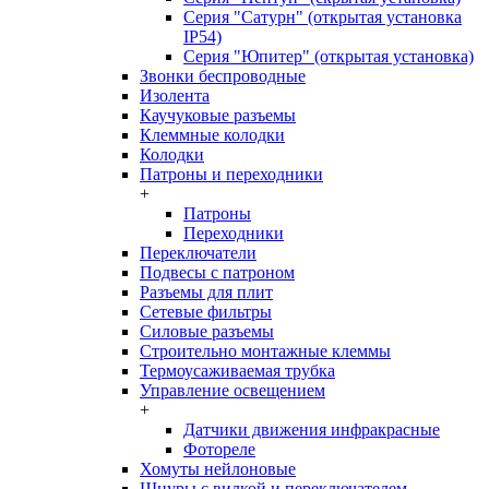
Серия "Сатурн" (открытая установка
IP54)
Серия "Юпитер" (открытая установка)
Звонки беспроводные
Изолента
Каучуковые разъемы
Клеммные колодки
Колодки
Патроны и переходники
+
Патроны
Переходники
Переключатели
Подвесы с патроном
Разъемы для плит
Сетевые фильтры
Силовые разъемы
Строительно монтажные клеммы
Термоусаживаемая трубка
Управление освещением
+
Датчики движения инфракрасные
Фотореле
Хомуты нейлоновые
Шнуры с вилкой и переключателем