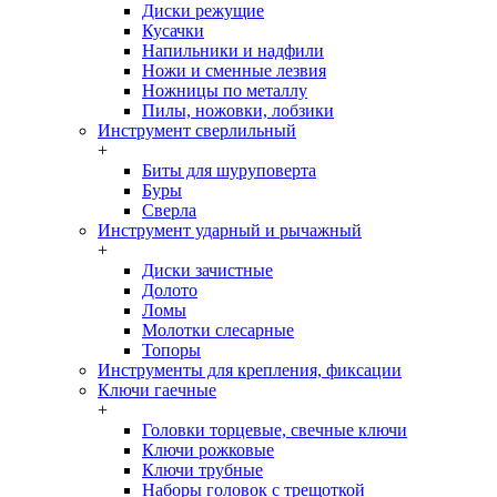
Диски режущие
Кусачки
Напильники и надфили
Ножи и сменные лезвия
Ножницы по металлу
Пилы, ножовки, лобзики
Инструмент сверлильный
+
Биты для шуруповерта
Буры
Сверла
Инструмент ударный и рычажный
+
Диски зачистные
Долото
Ломы
Молотки слесарные
Топоры
Инструменты для крепления, фиксации
Ключи гаечные
+
Головки торцевые, свечные ключи
Ключи рожковые
Ключи трубные
Наборы головок c трещоткой