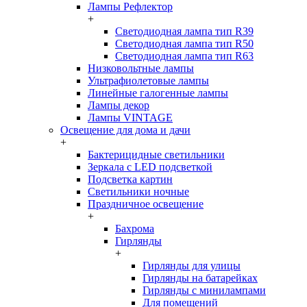
Лампы Рефлектор
+
Светодиодная лампа тип R39
Светодиодная лампа тип R50
Светодиодная лампа тип R63
Низковольтные лампы
Ультрафиолетовые лампы
Линейные галогенные лампы
Лампы декор
Лампы VINTAGE
Освещение для дома и дачи
+
Бактерицидные светильники
Зеркала с LED подсветкой
Подсветка картин
Светильники ночные
Праздничное освещение
+
Бахрома
Гирлянды
+
Гирлянды для улицы
Гирлянды на батарейках
Гирлянды с минилампами
Для помещений