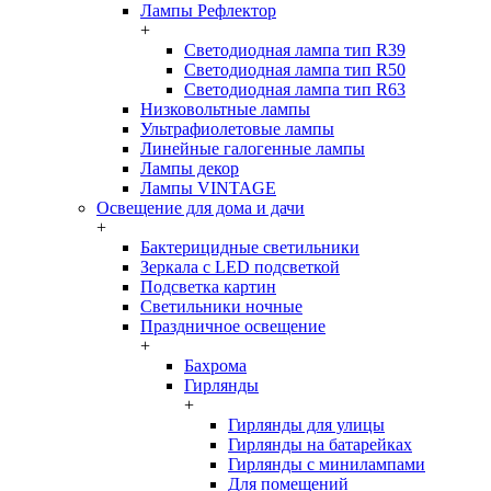
Лампы Рефлектор
+
Светодиодная лампа тип R39
Светодиодная лампа тип R50
Светодиодная лампа тип R63
Низковольтные лампы
Ультрафиолетовые лампы
Линейные галогенные лампы
Лампы декор
Лампы VINTAGE
Освещение для дома и дачи
+
Бактерицидные светильники
Зеркала с LED подсветкой
Подсветка картин
Светильники ночные
Праздничное освещение
+
Бахрома
Гирлянды
+
Гирлянды для улицы
Гирлянды на батарейках
Гирлянды с минилампами
Для помещений