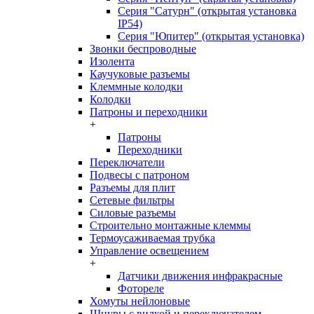
Серия "Сатурн" (открытая установка
IP54)
Серия "Юпитер" (открытая установка)
Звонки беспроводные
Изолента
Каучуковые разъемы
Клеммные колодки
Колодки
Патроны и переходники
+
Патроны
Переходники
Переключатели
Подвесы с патроном
Разъемы для плит
Сетевые фильтры
Силовые разъемы
Строительно монтажные клеммы
Термоусаживаемая трубка
Управление освещением
+
Датчики движения инфракрасные
Фотореле
Хомуты нейлоновые
Шнуры с вилкой и переключателем