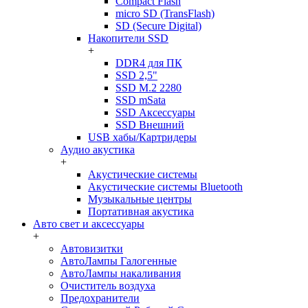
Compact Flash
micro SD (TransFlash)
SD (Secure Digital)
Накопители SSD
+
DDR4 для ПК
SSD 2,5"
SSD M.2 2280
SSD mSata
SSD Аксессуары
SSD Внешний
USB хабы/Картридеры
Аудио акустика
+
Акустические системы
Акустические системы Bluetooth
Музыкальные центры
Портативная акустика
Авто свет и аксессуары
+
Автовизитки
АвтоЛампы Галогенные
АвтоЛампы накаливания
Очиститель воздуха
Предохранители