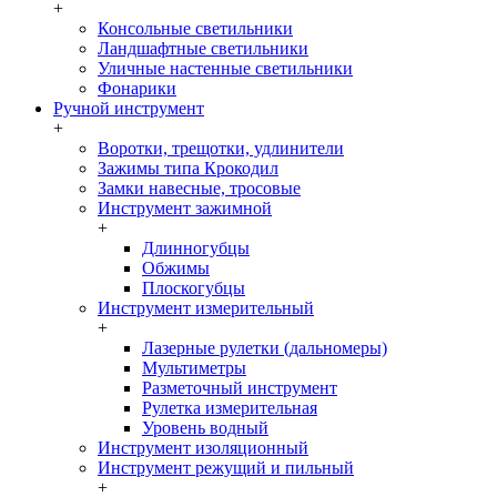
+
Консольные светильники
Ландшафтные светильники
Уличные настенные светильники
Фонарики
Ручной инструмент
+
Воротки, трещотки, удлинители
Зажимы типа Крокодил
Замки навесные, тросовые
Инструмент зажимной
+
Длинногубцы
Обжимы
Плоскогубцы
Инструмент измерительный
+
Лазерные рулетки (дальномеры)
Мультиметры
Разметочный инструмент
Рулетка измерительная
Уровень водный
Инструмент изоляционный
Инструмент режущий и пильный
+