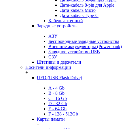
Дата-кабель 8-pin для Apple
Дата-кабель Micro
Дата-кабель Type-C
Кабель антенный
Зарядные устройства
+
АЗУ
Беспроводные зарядные устройства
Внешние аккумуляторы (Power bank)
Зарядное устройство USB
СЗУ
Штативы и держатели
Носители информации
+
UFD (USB Flash Drive)
+
A - 4 Gb
B - 8 Gb
C - 16 Gb
D - 32 Gb
E - 64 Gb
F - 128 - 512Gb
Карты памяти
+