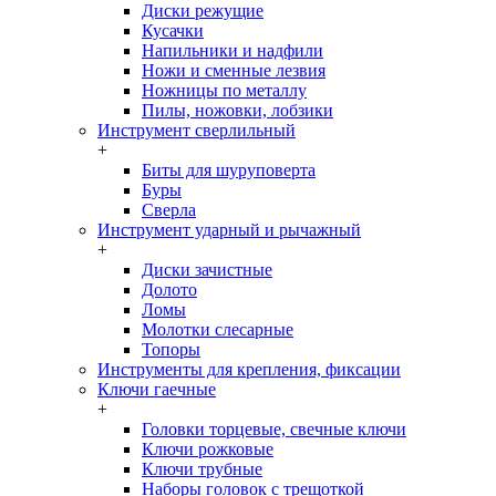
Диски режущие
Кусачки
Напильники и надфили
Ножи и сменные лезвия
Ножницы по металлу
Пилы, ножовки, лобзики
Инструмент сверлильный
+
Биты для шуруповерта
Буры
Сверла
Инструмент ударный и рычажный
+
Диски зачистные
Долото
Ломы
Молотки слесарные
Топоры
Инструменты для крепления, фиксации
Ключи гаечные
+
Головки торцевые, свечные ключи
Ключи рожковые
Ключи трубные
Наборы головок c трещоткой