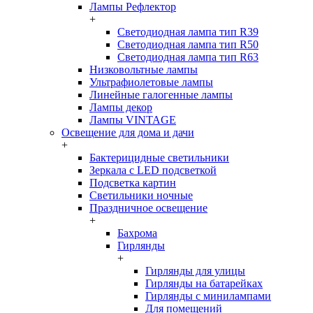
Лампы Рефлектор
+
Светодиодная лампа тип R39
Светодиодная лампа тип R50
Светодиодная лампа тип R63
Низковольтные лампы
Ультрафиолетовые лампы
Линейные галогенные лампы
Лампы декор
Лампы VINTAGE
Освещение для дома и дачи
+
Бактерицидные светильники
Зеркала с LED подсветкой
Подсветка картин
Светильники ночные
Праздничное освещение
+
Бахрома
Гирлянды
+
Гирлянды для улицы
Гирлянды на батарейках
Гирлянды с минилампами
Для помещений