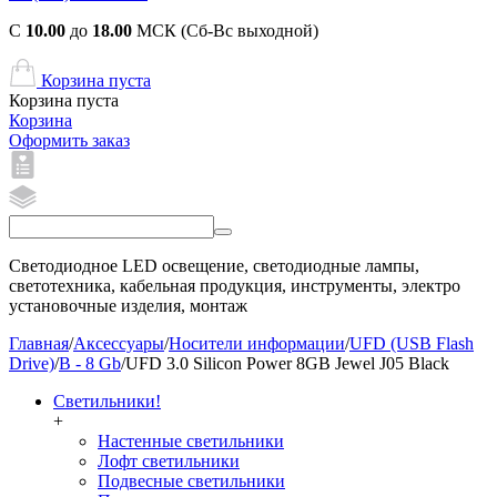
С
10.00
до
18.00
МСК (Сб-Вс выходной)
Корзина пуста
Корзина пуста
Корзина
Оформить заказ
Светодиодное LED освещение, светодиодные лампы,
светотехника, кабельная продукция, инструменты, электро
установочные изделия, монтаж
Главная
/
Аксессуары
/
Носители информации
/
UFD (USB Flash
Drive)
/
B - 8 Gb
/
UFD 3.0 Silicon Power 8GB Jewel J05 Black
Светильники!
+
Настенные светильники
Лофт светильники
Подвесные светильники