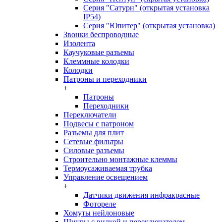
Серия "Сатурн" (открытая установка
IP54)
Серия "Юпитер" (открытая установка)
Звонки беспроводные
Изолента
Каучуковые разъемы
Клеммные колодки
Колодки
Патроны и переходники
+
Патроны
Переходники
Переключатели
Подвесы с патроном
Разъемы для плит
Сетевые фильтры
Силовые разъемы
Строительно монтажные клеммы
Термоусаживаемая трубка
Управление освещением
+
Датчики движения инфракрасные
Фотореле
Хомуты нейлоновые
Шнуры с вилкой и переключателем