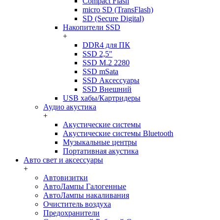
Compact Flash
micro SD (TransFlash)
SD (Secure Digital)
Накопители SSD
+
DDR4 для ПК
SSD 2,5"
SSD M.2 2280
SSD mSata
SSD Аксессуары
SSD Внешний
USB хабы/Картридеры
Аудио акустика
+
Акустические системы
Акустические системы Bluetooth
Музыкальные центры
Портативная акустика
Авто свет и аксессуары
+
Автовизитки
АвтоЛампы Галогенные
АвтоЛампы накаливания
Очиститель воздуха
Предохранители