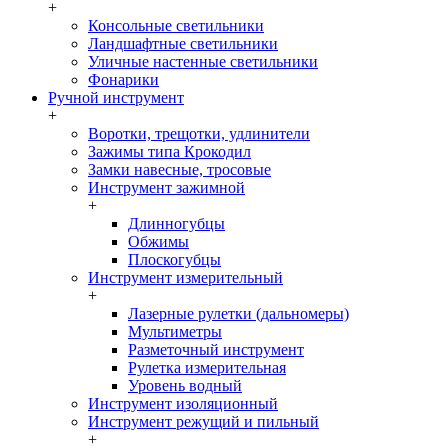
+
Консольные светильники
Ландшафтные светильники
Уличные настенные светильники
Фонарики
Ручной инструмент
+
Воротки, трещотки, удлинители
Зажимы типа Крокодил
Замки навесные, тросовые
Инструмент зажимной
+
Длинногубцы
Обжимы
Плоскогубцы
Инструмент измерительный
+
Лазерные рулетки (дальномеры)
Мультиметры
Разметочный инструмент
Рулетка измерительная
Уровень водный
Инструмент изоляционный
Инструмент режущий и пильный
+