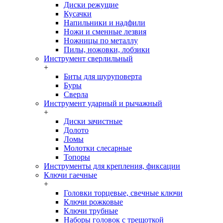
Диски режущие
Кусачки
Напильники и надфили
Ножи и сменные лезвия
Ножницы по металлу
Пилы, ножовки, лобзики
Инструмент сверлильный
+
Биты для шуруповерта
Буры
Сверла
Инструмент ударный и рычажный
+
Диски зачистные
Долото
Ломы
Молотки слесарные
Топоры
Инструменты для крепления, фиксации
Ключи гаечные
+
Головки торцевые, свечные ключи
Ключи рожковые
Ключи трубные
Наборы головок c трещоткой