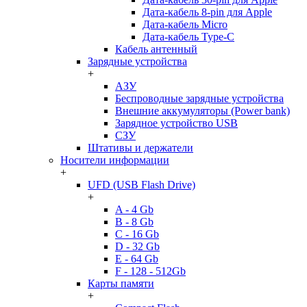
Дата-кабель 8-pin для Apple
Дата-кабель Micro
Дата-кабель Type-C
Кабель антенный
Зарядные устройства
+
АЗУ
Беспроводные зарядные устройства
Внешние аккумуляторы (Power bank)
Зарядное устройство USB
СЗУ
Штативы и держатели
Носители информации
+
UFD (USB Flash Drive)
+
A - 4 Gb
B - 8 Gb
C - 16 Gb
D - 32 Gb
E - 64 Gb
F - 128 - 512Gb
Карты памяти
+