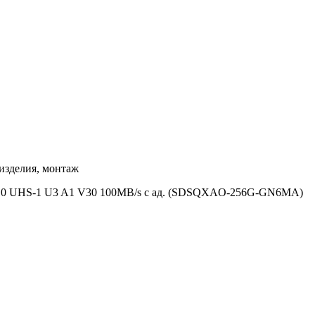
изделия, монтаж
ss10 UHS-1 U3 A1 V30 100MB/s с ад. (SDSQXAO-256G-GN6MA)