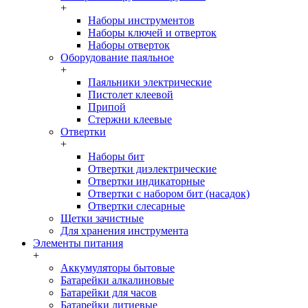
+
Наборы инструментов
Наборы ключей и отверток
Наборы отверток
Оборудование паяльное
+
Паяльники электрические
Пистолет клеевой
Припой
Стержни клеевые
Отвертки
+
Наборы бит
Отвертки диэлектрические
Отвертки индикаторные
Отвертки с набором бит (насадок)
Отвертки слесарные
Щетки зачистные
Для хранения инструмента
Элементы питания
+
Аккумуляторы бытовые
Батарейки алкалиновые
Батарейки для часов
Батарейки литиевые