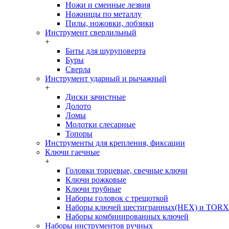
Ножи и сменные лезвия
Ножницы по металлу
Пилы, ножовки, лобзики
Инструмент сверлильный
+
Биты для шуруповерта
Буры
Сверла
Инструмент ударный и рычажный
+
Диски зачистные
Долото
Ломы
Молотки слесарные
Топоры
Инструменты для крепления, фиксации
Ключи гаечные
+
Головки торцевые, свечные ключи
Ключи рожковые
Ключи трубные
Наборы головок c трещоткой
Наборы ключей шестигранных(HEX) и TORX
Наборы комбинированных ключей
Наборы инструментов ручных