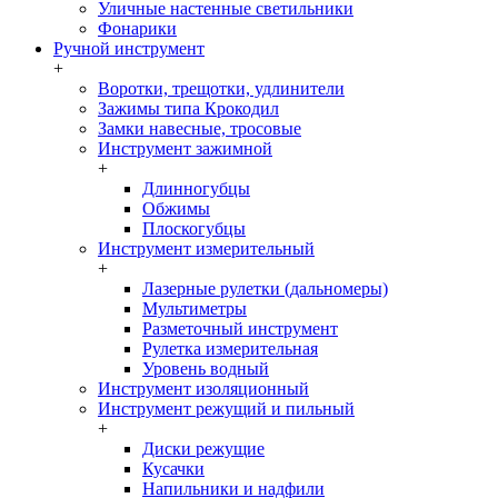
Уличные настенные светильники
Фонарики
Ручной инструмент
+
Воротки, трещотки, удлинители
Зажимы типа Крокодил
Замки навесные, тросовые
Инструмент зажимной
+
Длинногубцы
Обжимы
Плоскогубцы
Инструмент измерительный
+
Лазерные рулетки (дальномеры)
Мультиметры
Разметочный инструмент
Рулетка измерительная
Уровень водный
Инструмент изоляционный
Инструмент режущий и пильный
+
Диски режущие
Кусачки
Напильники и надфили