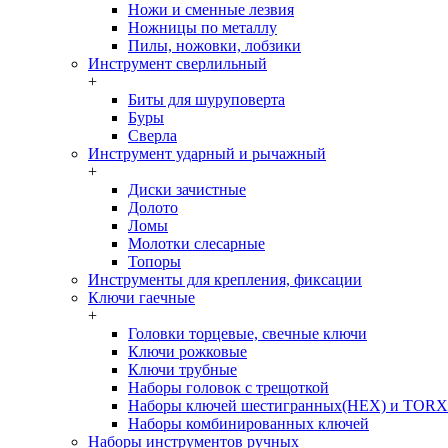
Ножи и сменные лезвия
Ножницы по металлу
Пилы, ножовки, лобзики
Инструмент сверлильный
+
Биты для шуруповерта
Буры
Сверла
Инструмент ударный и рычажный
+
Диски зачистные
Долото
Ломы
Молотки слесарные
Топоры
Инструменты для крепления, фиксации
Ключи гаечные
+
Головки торцевые, свечные ключи
Ключи рожковые
Ключи трубные
Наборы головок c трещоткой
Наборы ключей шестигранных(HEX) и TORX
Наборы комбинированных ключей
Наборы инструментов ручных