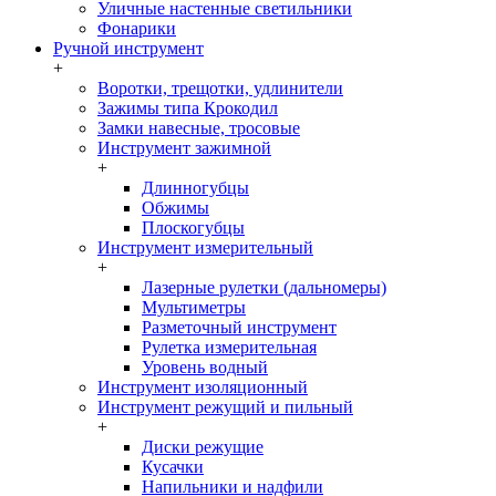
Уличные настенные светильники
Фонарики
Ручной инструмент
+
Воротки, трещотки, удлинители
Зажимы типа Крокодил
Замки навесные, тросовые
Инструмент зажимной
+
Длинногубцы
Обжимы
Плоскогубцы
Инструмент измерительный
+
Лазерные рулетки (дальномеры)
Мультиметры
Разметочный инструмент
Рулетка измерительная
Уровень водный
Инструмент изоляционный
Инструмент режущий и пильный
+
Диски режущие
Кусачки
Напильники и надфили