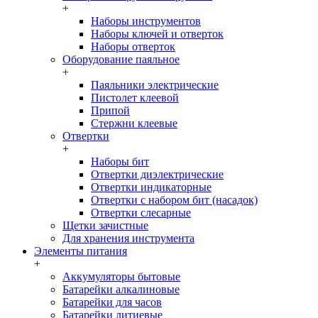
+
Наборы инструментов
Наборы ключей и отверток
Наборы отверток
Оборудование паяльное
+
Паяльники электрические
Пистолет клеевой
Припой
Стержни клеевые
Отвертки
+
Наборы бит
Отвертки диэлектрические
Отвертки индикаторные
Отвертки с набором бит (насадок)
Отвертки слесарные
Щетки зачистные
Для хранения инструмента
Элементы питания
+
Аккумуляторы бытовые
Батарейки алкалиновые
Батарейки для часов
Батарейки литиевые