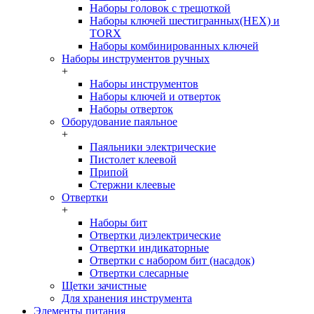
Наборы головок c трещоткой
Наборы ключей шестигранных(HEX) и
TORX
Наборы комбинированных ключей
Наборы инструментов ручных
+
Наборы инструментов
Наборы ключей и отверток
Наборы отверток
Оборудование паяльное
+
Паяльники электрические
Пистолет клеевой
Припой
Стержни клеевые
Отвертки
+
Наборы бит
Отвертки диэлектрические
Отвертки индикаторные
Отвертки с набором бит (насадок)
Отвертки слесарные
Щетки зачистные
Для хранения инструмента
Элементы питания