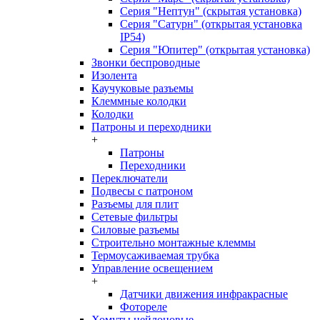
Серия "Нептун" (скрытая установка)
Серия "Сатурн" (открытая установка
IP54)
Серия "Юпитер" (открытая установка)
Звонки беспроводные
Изолента
Каучуковые разъемы
Клеммные колодки
Колодки
Патроны и переходники
+
Патроны
Переходники
Переключатели
Подвесы с патроном
Разъемы для плит
Сетевые фильтры
Силовые разъемы
Строительно монтажные клеммы
Термоусаживаемая трубка
Управление освещением
+
Датчики движения инфракрасные
Фотореле
Хомуты нейлоновые