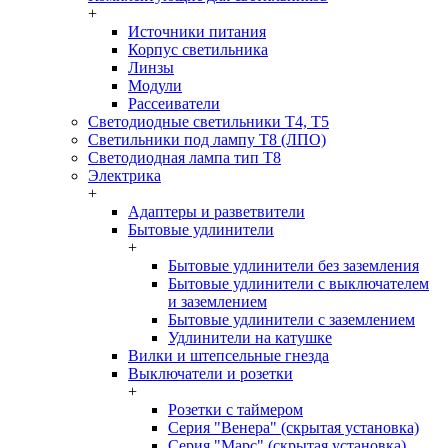
+
Источники питания
Корпус светильника
Линзы
Модули
Рассеиватели
Светодиодные светильники T4, T5
Светильники под лампу Т8 (ЛПО)
Светодиодная лампа тип T8
Электрика
+
Адаптеры и разветвители
Бытовые удлинители
+
Бытовые удлинители без заземления
Бытовые удлинители с выключателем
и заземлением
Бытовые удлинители с заземлением
Удлинители на катушке
Вилки и штепсельные гнезда
Выключатели и розетки
+
Розетки с таймером
Серия "Венера" (скрытая установка)
Серия "Марс" (скрытая установка)