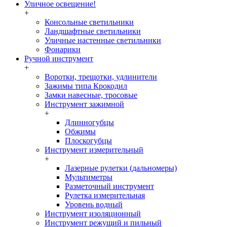
Уличное освещение!
+
Консольные светильники
Ландшафтные светильники
Уличные настенные светильники
Фонарики
Ручной инструмент
+
Воротки, трещотки, удлинители
Зажимы типа Крокодил
Замки навесные, тросовые
Инструмент зажимной
+
Длинногубцы
Обжимы
Плоскогубцы
Инструмент измерительный
+
Лазерные рулетки (дальномеры)
Мультиметры
Разметочный инструмент
Рулетка измерительная
Уровень водный
Инструмент изоляционный
Инструмент режущий и пильный