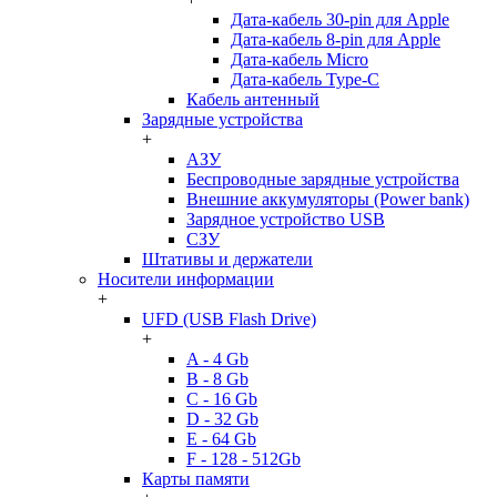
Дата-кабель 30-pin для Apple
Дата-кабель 8-pin для Apple
Дата-кабель Micro
Дата-кабель Type-C
Кабель антенный
Зарядные устройства
+
АЗУ
Беспроводные зарядные устройства
Внешние аккумуляторы (Power bank)
Зарядное устройство USB
СЗУ
Штативы и держатели
Носители информации
+
UFD (USB Flash Drive)
+
A - 4 Gb
B - 8 Gb
C - 16 Gb
D - 32 Gb
E - 64 Gb
F - 128 - 512Gb
Карты памяти