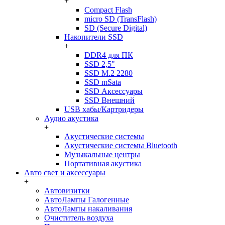
+
Compact Flash
micro SD (TransFlash)
SD (Secure Digital)
Накопители SSD
+
DDR4 для ПК
SSD 2,5"
SSD M.2 2280
SSD mSata
SSD Аксессуары
SSD Внешний
USB хабы/Картридеры
Аудио акустика
+
Акустические системы
Акустические системы Bluetooth
Музыкальные центры
Портативная акустика
Авто свет и аксессуары
+
Автовизитки
АвтоЛампы Галогенные
АвтоЛампы накаливания
Очиститель воздуха