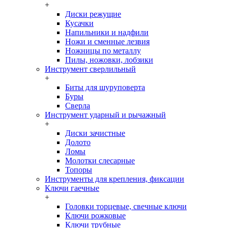
+
Диски режущие
Кусачки
Напильники и надфили
Ножи и сменные лезвия
Ножницы по металлу
Пилы, ножовки, лобзики
Инструмент сверлильный
+
Биты для шуруповерта
Буры
Сверла
Инструмент ударный и рычажный
+
Диски зачистные
Долото
Ломы
Молотки слесарные
Топоры
Инструменты для крепления, фиксации
Ключи гаечные
+
Головки торцевые, свечные ключи
Ключи рожковые
Ключи трубные