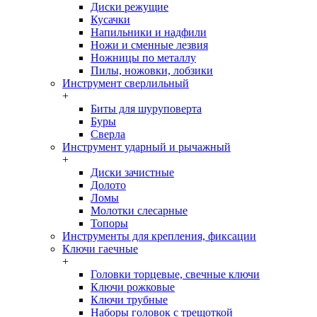
Диски режущие
Кусачки
Напильники и надфили
Ножи и сменные лезвия
Ножницы по металлу
Пилы, ножовки, лобзики
Инструмент сверлильный
+
Биты для шуруповерта
Буры
Сверла
Инструмент ударный и рычажный
+
Диски зачистные
Долото
Ломы
Молотки слесарные
Топоры
Инструменты для крепления, фиксации
Ключи гаечные
+
Головки торцевые, свечные ключи
Ключи рожковые
Ключи трубные
Наборы головок c трещоткой