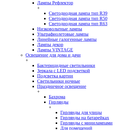
Лампы Рефлектор
+
Светодиодная лампа тип R39
Светодиодная лампа тип R50
Светодиодная лампа тип R63
Низковольтные лампы
Ультрафиолетовые лампы
Линейные галогенные лампы
Лампы декор
Лампы VINTAGE
Освещение для дома и дачи
+
Бактерицидные светильники
Зеркала с LED подсветкой
Подсветка картин
Светильники ночные
Праздничное освещение
+
Бахрома
Гирлянды
+
Гирлянды для улицы
Гирлянды на батарейках
Гирлянды с минилампами
Для помещений