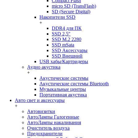
Compact Flash
micro SD (TransFlash)
SD (Secure Digital)
Накопители SSD
+
DDR4 для ПК
SSD 2,5"
SSD M.2 2280
SSD mSata
SSD Аксессуары
SSD Внешний
USB хабы/Картридеры
Аудио акустика
+
Акустические системы
Акустические системы Bluetooth
Музыкальные центры
Портативная акустика
Авто свет и аксессуары
+
Автовизитки
АвтоЛампы Галогенные
АвтоЛампы накаливания
Очиститель воздуха
Предохранители