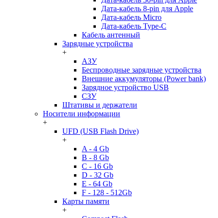
Дата-кабель 8-pin для Apple
Дата-кабель Micro
Дата-кабель Type-C
Кабель антенный
Зарядные устройства
+
АЗУ
Беспроводные зарядные устройства
Внешние аккумуляторы (Power bank)
Зарядное устройство USB
СЗУ
Штативы и держатели
Носители информации
+
UFD (USB Flash Drive)
+
A - 4 Gb
B - 8 Gb
C - 16 Gb
D - 32 Gb
E - 64 Gb
F - 128 - 512Gb
Карты памяти
+