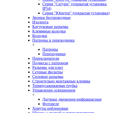
Серия "Сатурн" (открытая установка
IP54)
Серия "Юпитер" (открытая установка)
Звонки беспроводные
Изолента
Каучуковые разъемы
Клеммные колодки
Колодки
Патроны и переходники
+
Патроны
Переходники
Переключатели
Подвесы с патроном
Разъемы для плит
Сетевые фильтры
Силовые разъемы
Строительно монтажные клеммы
Термоусаживаемая трубка
Управление освещением
+
Датчики движения инфракрасные
Фотореле
Хомуты нейлоновые
Шнуры с вилкой и переключателем