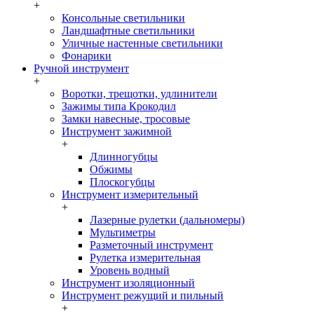
+
Консольные светильники
Ландшафтные светильники
Уличные настенные светильники
Фонарики
Ручной инструмент
+
Воротки, трещотки, удлинители
Зажимы типа Крокодил
Замки навесные, тросовые
Инструмент зажимной
+
Длинногубцы
Обжимы
Плоскогубцы
Инструмент измерительный
+
Лазерные рулетки (дальномеры)
Мультиметры
Разметочный инструмент
Рулетка измерительная
Уровень водный
Инструмент изоляционный
Инструмент режущий и пильный
+