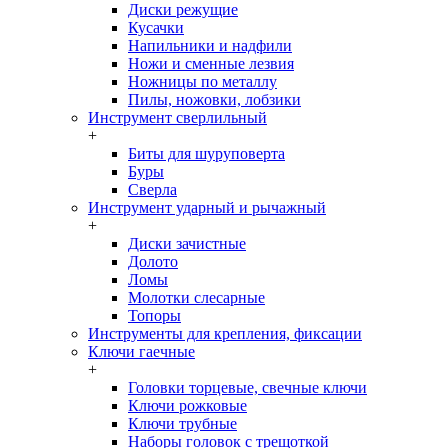
Диски режущие
Кусачки
Напильники и надфили
Ножи и сменные лезвия
Ножницы по металлу
Пилы, ножовки, лобзики
Инструмент сверлильный
+
Биты для шуруповерта
Буры
Сверла
Инструмент ударный и рычажный
+
Диски зачистные
Долото
Ломы
Молотки слесарные
Топоры
Инструменты для крепления, фиксации
Ключи гаечные
+
Головки торцевые, свечные ключи
Ключи рожковые
Ключи трубные
Наборы головок c трещоткой