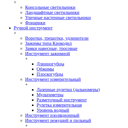
+
Консольные светильники
Ландшафтные светильники
Уличные настенные светильники
Фонарики
Ручной инструмент
+
Воротки, трещотки, удлинители
Зажимы типа Крокодил
Замки навесные, тросовые
Инструмент зажимной
+
Длинногубцы
Обжимы
Плоскогубцы
Инструмент измерительный
+
Лазерные рулетки (дальномеры)
Мультиметры
Разметочный инструмент
Рулетка измерительная
Уровень водный
Инструмент изоляционный
Инструмент режущий и пильный
+