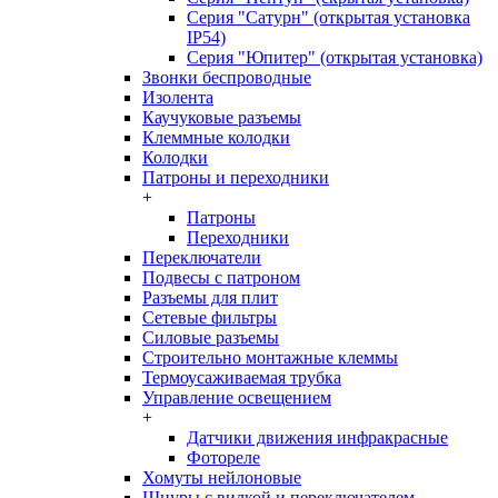
Серия "Сатурн" (открытая установка
IP54)
Серия "Юпитер" (открытая установка)
Звонки беспроводные
Изолента
Каучуковые разъемы
Клеммные колодки
Колодки
Патроны и переходники
+
Патроны
Переходники
Переключатели
Подвесы с патроном
Разъемы для плит
Сетевые фильтры
Силовые разъемы
Строительно монтажные клеммы
Термоусаживаемая трубка
Управление освещением
+
Датчики движения инфракрасные
Фотореле
Хомуты нейлоновые
Шнуры с вилкой и переключателем