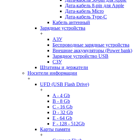
Дата-кабель 8-pin для Apple
Дата-кабель Micro
Дата-кабель Type-C
Кабель антенный
Зарядные устройства
+
АЗУ
Беспроводные зарядные устройства
Внешние аккумуляторы (Power bank)
Зарядное устройство USB
СЗУ
Штативы и держатели
Носители информации
+
UFD (USB Flash Drive)
+
A - 4 Gb
B - 8 Gb
C - 16 Gb
D - 32 Gb
E - 64 Gb
F - 128 - 512Gb
Карты памяти
+