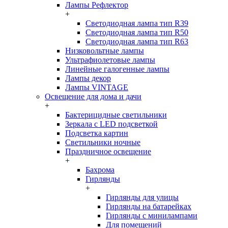
Лампы Рефлектор
+
Светодиодная лампа тип R39
Светодиодная лампа тип R50
Светодиодная лампа тип R63
Низковольтные лампы
Ультрафиолетовые лампы
Линейные галогенные лампы
Лампы декор
Лампы VINTAGE
Освещение для дома и дачи
+
Бактерицидные светильники
Зеркала с LED подсветкой
Подсветка картин
Светильники ночные
Праздничное освещение
+
Бахрома
Гирлянды
+
Гирлянды для улицы
Гирлянды на батарейках
Гирлянды с минилампами
Для помещений