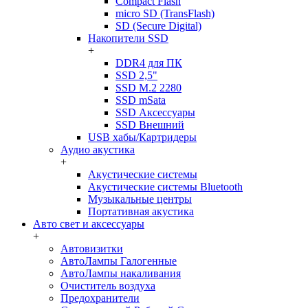
Compact Flash
micro SD (TransFlash)
SD (Secure Digital)
Накопители SSD
+
DDR4 для ПК
SSD 2,5"
SSD M.2 2280
SSD mSata
SSD Аксессуары
SSD Внешний
USB хабы/Картридеры
Аудио акустика
+
Акустические системы
Акустические системы Bluetooth
Музыкальные центры
Портативная акустика
Авто свет и аксессуары
+
Автовизитки
АвтоЛампы Галогенные
АвтоЛампы накаливания
Очиститель воздуха
Предохранители