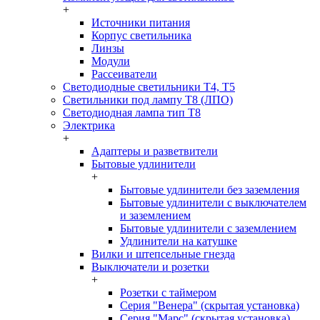
+
Источники питания
Корпус светильника
Линзы
Модули
Рассеиватели
Светодиодные светильники T4, T5
Светильники под лампу Т8 (ЛПО)
Светодиодная лампа тип T8
Электрика
+
Адаптеры и разветвители
Бытовые удлинители
+
Бытовые удлинители без заземления
Бытовые удлинители с выключателем
и заземлением
Бытовые удлинители с заземлением
Удлинители на катушке
Вилки и штепсельные гнезда
Выключатели и розетки
+
Розетки с таймером
Серия "Венера" (скрытая установка)
Серия "Марс" (скрытая установка)