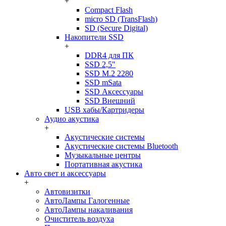
+
Compact Flash
micro SD (TransFlash)
SD (Secure Digital)
Накопители SSD
+
DDR4 для ПК
SSD 2,5"
SSD M.2 2280
SSD mSata
SSD Аксессуары
SSD Внешний
USB хабы/Картридеры
Аудио акустика
+
Акустические системы
Акустические системы Bluetooth
Музыкальные центры
Портативная акустика
Авто свет и аксессуары
+
Автовизитки
АвтоЛампы Галогенные
АвтоЛампы накаливания
Очиститель воздуха