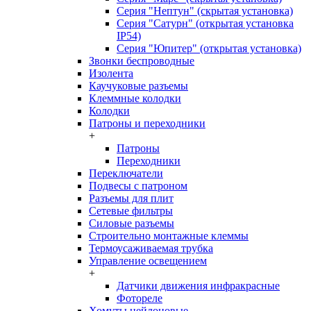
Серия "Нептун" (скрытая установка)
Серия "Сатурн" (открытая установка
IP54)
Серия "Юпитер" (открытая установка)
Звонки беспроводные
Изолента
Каучуковые разъемы
Клеммные колодки
Колодки
Патроны и переходники
+
Патроны
Переходники
Переключатели
Подвесы с патроном
Разъемы для плит
Сетевые фильтры
Силовые разъемы
Строительно монтажные клеммы
Термоусаживаемая трубка
Управление освещением
+
Датчики движения инфракрасные
Фотореле
Хомуты нейлоновые