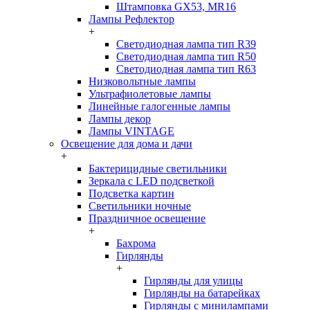
Штамповка GX53, MR16
Лампы Рефлектор
+
Светодиодная лампа тип R39
Светодиодная лампа тип R50
Светодиодная лампа тип R63
Низковольтные лампы
Ультрафиолетовые лампы
Линейные галогенные лампы
Лампы декор
Лампы VINTAGE
Освещение для дома и дачи
+
Бактерицидные светильники
Зеркала с LED подсветкой
Подсветка картин
Светильники ночные
Праздничное освещение
+
Бахрома
Гирлянды
+
Гирлянды для улицы
Гирлянды на батарейках
Гирлянды с минилампами