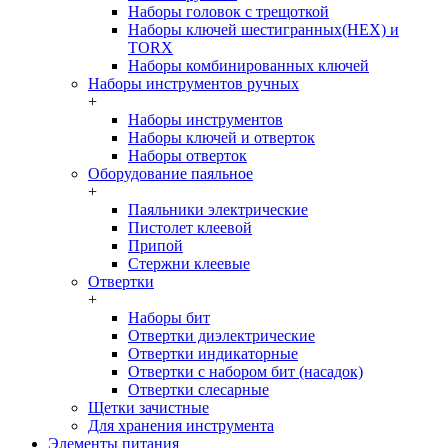
Наборы головок c трещоткой
Наборы ключей шестигранных(HEX) и
TORX
Наборы комбинированных ключей
Наборы инструментов ручных
+
Наборы инструментов
Наборы ключей и отверток
Наборы отверток
Оборудование паяльное
+
Паяльники электрические
Пистолет клеевой
Припой
Стержни клеевые
Отвертки
+
Наборы бит
Отвертки диэлектрические
Отвертки индикаторные
Отвертки с набором бит (насадок)
Отвертки слесарные
Щетки зачистные
Для хранения инструмента
Элементы питания