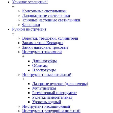
Уличное освещение!
+
Консольные светильники
Ландшафтные светильники
Уличные настенные светильники
Фонарики
Ручной инструмент
+
Воротки, трещотки, удлинители
Зажимы типа Крокодил
Замки навесные, тросовые
Инструмент зажимной
+
Длинногубцы
Обжимы
Плоскогубцы
Инструмент измерительный
+
Лазерные рулетки (дальномеры)
Мультиметры
Разметочный инструмент
Рулетка измерительная
Уровень водный
Инструмент изоляционный
Инструмент режущий и пильный