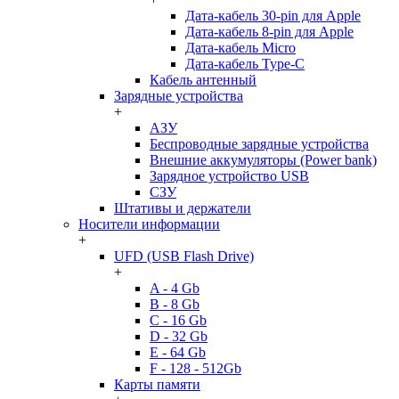
Дата-кабель 30-pin для Apple
Дата-кабель 8-pin для Apple
Дата-кабель Micro
Дата-кабель Type-C
Кабель антенный
Зарядные устройства
+
АЗУ
Беспроводные зарядные устройства
Внешние аккумуляторы (Power bank)
Зарядное устройство USB
СЗУ
Штативы и держатели
Носители информации
+
UFD (USB Flash Drive)
+
A - 4 Gb
B - 8 Gb
C - 16 Gb
D - 32 Gb
E - 64 Gb
F - 128 - 512Gb
Карты памяти